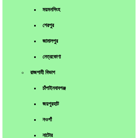
ময়মনসিংহ
শেরপুর
জামালপুর
নেত্রকোণা
রাজশাহী বিভাগ
চাঁপাইনবাবগঞ্জ
জয়পুরহাট
নওগাঁ
নাটোর