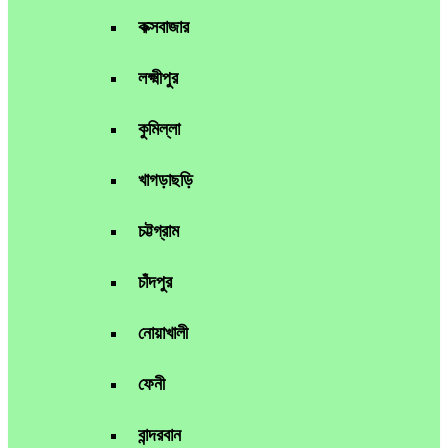
কক্সবাজার
লক্ষ্মীপুর
কুমিল্লা
খাগড়াছড়ি
চট্টগ্রাম
চাঁদপুর
নোয়াখালী
ফেনী
বান্দরবান