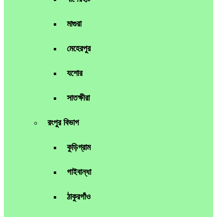
মাগুরা
মেহেরপুর
যশোর
সাতক্ষীরা
রংপুর বিভাগ
কুড়িগ্রাম
গাইবান্ধা
ঠাকুরগাঁও