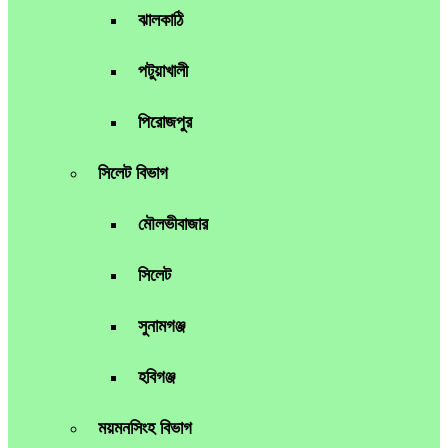
ঝালকাঠি
পটুয়াখালী
পিরোজপুর
সিলেট বিভাগ
মৌলভীবাজার
সিলেট
সুনামগঞ্জ
হবিগঞ্জ
ময়মনসিংহ বিভাগ