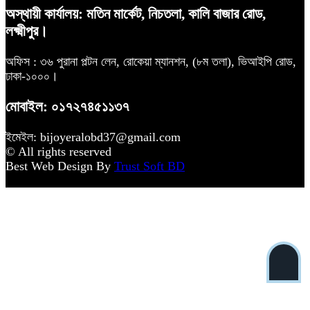
অস্থায়ী কার্যালয়: মতিন মার্কেট, নিচতলা, কালি বাজার রোড,
লক্ষ্মীপুর।
অফিস : ৩৬ পুরানা পল্টন লেন, রোকেয়া ম্যানশন, (৮ম তলা), ভিআইপি রোড,
ঢাকা-১০০০।
মোবাইল: ০১৭২৭৪৫১১৩৭
ইমেইল: bijoyeralobd37@gmail.com
© All rights reserved
Best Web Design By
Trust Soft BD