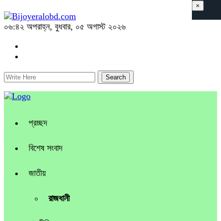
×
০৬:৪২ অপরাহ্ন, বুধবার, ০৫ অগাস্ট ২০২৬
প্রচ্ছদ
বিশেষ সংবাদ
জাতীয়
রাজধানী