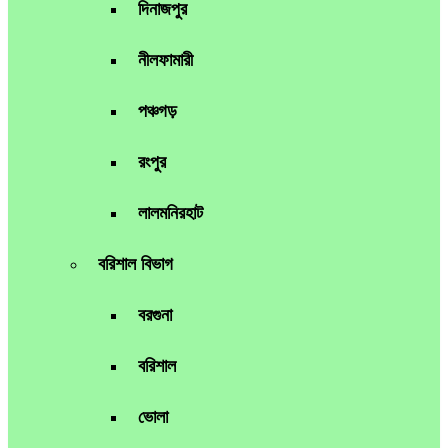
দিনাজপুর
নীলফামারী
পঞ্চগড়
রংপুর
লালমনিরহাট
বরিশাল বিভাগ
বরগুনা
বরিশাল
ভোলা