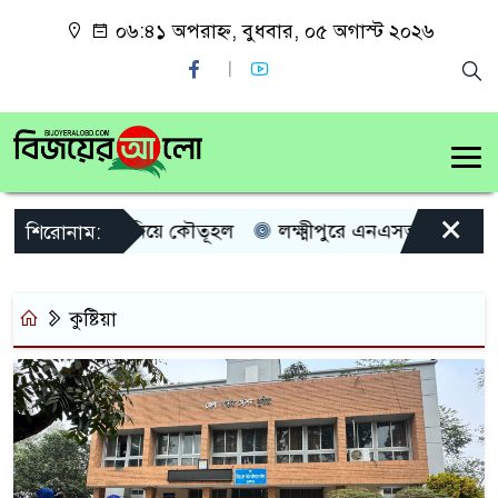
০৬:৪১ অপরাহ্ন, বুধবার, ০৫ অগাস্ট ২০২৬
×
র সভাপতি প্রার্থী নিয়ে কৌতূহল
লক্ষ্মীপুরে এনএসআইয়ের তথ্যে
শিরোনাম:
কুষ্টিয়া