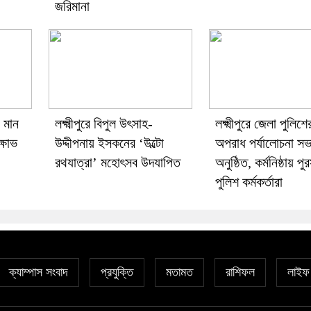
জরিমানা
র মান
লক্ষ্মীপুরে বিপুল উৎসাহ-
লক্ষ্মীপুরে জেলা পুলিশ
ক্ষোভ
উদ্দীপনায় ইসকনের ‘উল্টো
অপরাধ পর্যালোচনা সভ
রথযাত্রা’ মহোৎসব উদযাপিত
অনুষ্ঠিত, কর্মনিষ্ঠায় পু
পুলিশ কর্মকর্তারা
ক্যাম্পাস সংবাদ
প্রযুক্তি
মতামত
রাশিফল
লাইফ 