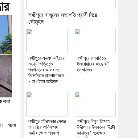
লক্ষ্মীপুরে বাজুসের সভাপতি প্রার্থী নিয়ে
কৌতূহল
লক্ষ্মীপুরে এনএসআইয়ের
লক্ষ্মীপুরে রামগতিতে
তথ্যে ভিত্তিতে
ইজারাদারের কাছে ঘাট
প্রশাসনের অভিযান:
হস্তান্তর
মিলেনিয়াম হাসপাতালকে
১ লাখ টাকা জরিমানা
লক্ষ্মীপুর পৌরসভার সেবার
লক্ষ্মীপুরে বিপুল উৎসাহ-
িশ। জেলা
মান নিয়ে পানিসম্পদ
উদ্দীপনায় ইসকনের ‘উল্টো
মন্ত্রীর ক্ষোভ প্রকাশ
রথযাত্রা’ মহোৎসব