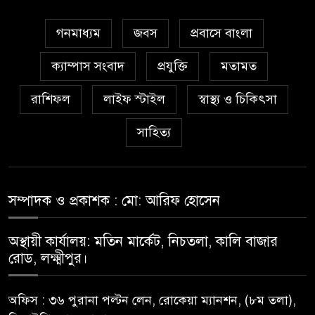
গনমাধ্যম
জবস
প্রবাসে বাংলা
ক্যাম্পাস সংবাদ
প্রযুক্তি
মতামত
রাশিফল
লাইফ স্টাইল
স্বাস্থ্য ও চিকিৎসা
সাহিত্য
সম্পাদক ও প্রকাশক : মো: আরিফ হোসেন
অস্থায়ী কার্যালয়: মতিন মার্কেট, নিচতলা, কালি বাজার
রোড, লক্ষ্মীপুর।
অফিস : ৩৬ পুরানা পল্টন লেন, রোকেয়া ম্যানশন, (৮ম তলা),