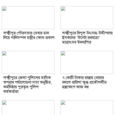
লক্ষ্মীপুর পৌরসভার সেবার মান
লক্ষ্মীপুরে বিপুল উৎসাহ-উদ্দীপনায়
নিয়ে পানিসম্পদ মন্ত্রীর ক্ষোভ প্রকাশ
ইসকনের ‘উল্টো রথযাত্রা’
মহোৎসব উদযাপিত
লক্ষ্মীপুরে জেলা পুলিশের মাসিক
৭ কোটি টাকার রাস্তায় খোয়ার
অপরাধ পর্যালোচনা সভা অনুষ্ঠিত,
বদলে রাবিশ! ক্ষুব্ধ প্রকৌশলীর
কর্মনিষ্ঠায় পুরস্কৃত পুলিশ
হস্তক্ষেপে কাজ বন্ধ
কর্মকর্তারা