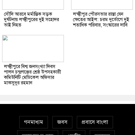
সৌদি আরবে মর্মান্তিক সড়ক
লক্ষ্মীপুর পৌরসভার রাস্তা যেন
দুর্ঘটনায় লক্ষ্মীপুরের দুই সহোদর
ক্ষেতের আইল: চরম দুর্ভোগে দুই
ভাই নিহত
শতাধিক পরিবার, সংস্কারের দাবি
লক্ষ্মীপুরে বিশ্ব জনসংখ্যা দিবস
পালন চন্দ্রগঞ্জের শ্রেষ্ঠ উপসহকারী
কমিউনিটি মেডিকেল অফিসার
মাকসুদুর রহমান
গনমাধ্যম
জবস
প্রবাসে বাংলা