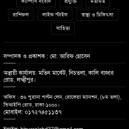
ক্যাম্পাস সংবাদ
প্রযুক্তি
মতামত
রাশিফল
লাইফ স্টাইল
স্বাস্থ্য ও চিকিৎসা
সাহিত্য
সম্পাদক ও প্রকাশক : মো: আরিফ হোসেন
অস্থায়ী কার্যালয়: মতিন মার্কেট, নিচতলা, কালি বাজার
রোড, লক্ষ্মীপুর।
অফিস : ৩৬ পুরানা পল্টন লেন, রোকেয়া ম্যানশন, (৮ম তলা),
ভিআইপি রোড, ঢাকা-১০০০।
মোবাইল: ০১৭২৭৪৫১১৩৭