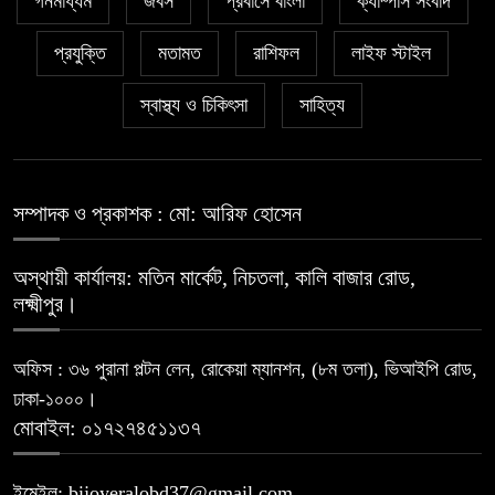
গনমাধ্যম
জবস
প্রবাসে বাংলা
ক্যাম্পাস সংবাদ
প্রযুক্তি
মতামত
রাশিফল
লাইফ স্টাইল
স্বাস্থ্য ও চিকিৎসা
সাহিত্য
সম্পাদক ও প্রকাশক : মো: আরিফ হোসেন
অস্থায়ী কার্যালয়: মতিন মার্কেট, নিচতলা, কালি বাজার রোড,
লক্ষ্মীপুর।
অফিস : ৩৬ পুরানা পল্টন লেন, রোকেয়া ম্যানশন, (৮ম তলা), ভিআইপি রোড,
ঢাকা-১০০০।
মোবাইল: ০১৭২৭৪৫১১৩৭
ইমেইল: bijoyeralobd37@gmail.com