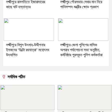
লক্ষ্মীপুরে রামগতিতে ইজারাদারের
লক্ষ্মীপুর পৌরসভার সেবার মান নিয়ে
কাছে ঘাট হস্তান্তর
পানিসম্পদ মন্ত্রীর ক্ষোভ প্রকাশ
লক্ষ্মীপুরে বিপুল উৎসাহ-উদ্দীপনায়
লক্ষ্মীপুরে জেলা পুলিশের মাসিক
ইসকনের ‘উল্টো রথযাত্রা’ মহোৎসব
অপরাধ পর্যালোচনা সভা অনুষ্ঠিত,
উদযাপিত
কর্মনিষ্ঠায় পুরস্কৃত পুলিশ কর্মকর্তারা
সর্বাধিক পঠিত