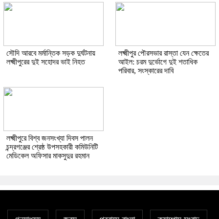
সৌদি আরবে মর্মান্তিক সড়ক দুর্ঘটনায়
লক্ষ্মীপুর পৌরসভার রাস্তা যেন ক্ষেতের
লক্ষ্মীপুরের দুই সহোদর ভাই নিহত
আইল: চরম দুর্ভোগে দুই শতাধিক
পরিবার, সংস্কারের দাবি
লক্ষ্মীপুরে বিশ্ব জনসংখ্যা দিবস পালন
চন্দ্রগঞ্জের শ্রেষ্ঠ উপসহকারী কমিউনিটি
মেডিকেল অফিসার মাকসুদুর রহমান