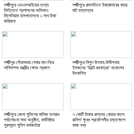
লক্ষ্মীপুরে এনএসআইয়ের তথ্যে
লক্ষ্মীপুরে রামগতিতে ইজারাদারের কাছে
ভিত্তিতে প্রশাসনের অভিযান:
ঘাট হস্তান্তর
মিলেনিয়াম হাসপাতালকে ১ লাখ টাকা
জরিমানা
লক্ষ্মীপুর পৌরসভার সেবার মান নিয়ে
লক্ষ্মীপুরে বিপুল উৎসাহ-উদ্দীপনায়
পানিসম্পদ মন্ত্রীর ক্ষোভ প্রকাশ
ইসকনের ‘উল্টো রথযাত্রা’ মহোৎসব
উদযাপিত
লক্ষ্মীপুরে জেলা পুলিশের মাসিক অপরাধ
৭ কোটি টাকার রাস্তায় খোয়ার বদলে
পর্যালোচনা সভা অনুষ্ঠিত, কর্মনিষ্ঠায়
রাবিশ! ক্ষুব্ধ প্রকৌশলীর হস্তক্ষেপে
পুরস্কৃত পুলিশ কর্মকর্তারা
কাজ বন্ধ