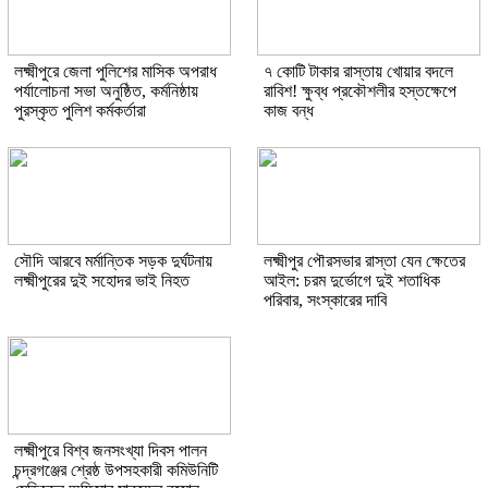
লক্ষ্মীপুরে জেলা পুলিশের মাসিক অপরাধ
৭ কোটি টাকার রাস্তায় খোয়ার বদলে
পর্যালোচনা সভা অনুষ্ঠিত, কর্মনিষ্ঠায়
রাবিশ! ক্ষুব্ধ প্রকৌশলীর হস্তক্ষেপে
পুরস্কৃত পুলিশ কর্মকর্তারা
কাজ বন্ধ
সৌদি আরবে মর্মান্তিক সড়ক দুর্ঘটনায়
লক্ষ্মীপুর পৌরসভার রাস্তা যেন ক্ষেতের
লক্ষ্মীপুরের দুই সহোদর ভাই নিহত
আইল: চরম দুর্ভোগে দুই শতাধিক
পরিবার, সংস্কারের দাবি
লক্ষ্মীপুরে বিশ্ব জনসংখ্যা দিবস পালন
চন্দ্রগঞ্জের শ্রেষ্ঠ উপসহকারী কমিউনিটি