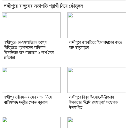
লক্ষ্মীপুরে বাজুসের সভাপতি প্রার্থী নিয়ে কৌতূহল
লক্ষ্মীপুরে এনএসআইয়ের তথ্যে
লক্ষ্মীপুরে রামগতিতে ইজারাদারের কাছে
ভিত্তিতে প্রশাসনের অভিযান:
ঘাট হস্তান্তর
মিলেনিয়াম হাসপাতালকে ১ লাখ টাকা
জরিমানা
লক্ষ্মীপুর পৌরসভার সেবার মান নিয়ে
লক্ষ্মীপুরে বিপুল উৎসাহ-উদ্দীপনায়
পানিসম্পদ মন্ত্রীর ক্ষোভ প্রকাশ
ইসকনের ‘উল্টো রথযাত্রা’ মহোৎসব
উদযাপিত