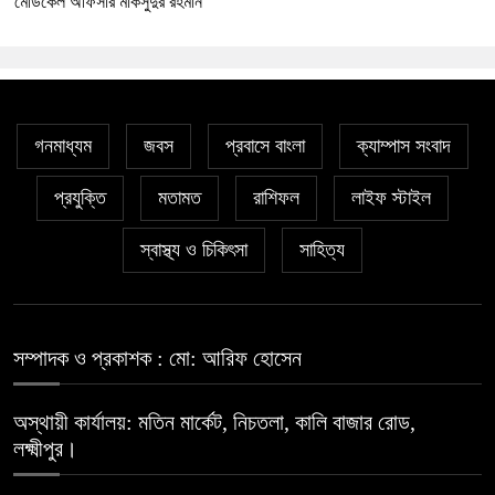
মেডিকেল অফিসার মাকসুদুর রহমান
গনমাধ্যম
জবস
প্রবাসে বাংলা
ক্যাম্পাস সংবাদ
প্রযুক্তি
মতামত
রাশিফল
লাইফ স্টাইল
স্বাস্থ্য ও চিকিৎসা
সাহিত্য
সম্পাদক ও প্রকাশক : মো: আরিফ হোসেন
অস্থায়ী কার্যালয়: মতিন মার্কেট, নিচতলা, কালি বাজার রোড,
লক্ষ্মীপুর।