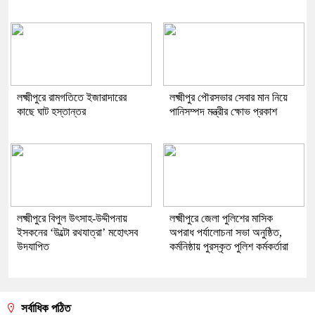
লক্ষ্মীপুরে রামগতিতে ইজারাদারের
লক্ষ্মীপুর পৌরসভার সেবার মান নিয়ে
কাছে ঘাট হস্তান্তর
পানিসম্পদ মন্ত্রীর ক্ষোভ প্রকাশ
লক্ষ্মীপুরে বিপুল উৎসাহ-উদ্দীপনায়
লক্ষ্মীপুরে জেলা পুলিশের মাসিক
ইসকনের ‘উল্টো রথযাত্রা’ মহোৎসব
অপরাধ পর্যালোচনা সভা অনুষ্ঠিত,
উদযাপিত
কর্মনিষ্ঠায় পুরস্কৃত পুলিশ কর্মকর্তারা
সর্বাধিক পঠিত