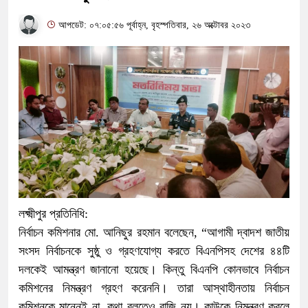
আপডেট: ০৭:০৫:৫৬ পূর্বাহ্ন, বৃহস্পতিবার, ২৬ অক্টোবর ২০২৩
লক্ষ্মীপুর প্রতিনিধি:
নির্বাচন কমিশনার মো. আনিছুর রহমান বলেছেন, “আগামী দ্বাদশ জাতীয়
সংসদ নির্বাচনকে সুষ্ঠু ও গ্রহণযোগ্য করতে বিএনপিসহ দেশের ৪৪টি
দলকেই আমন্ত্রণ জানানো হয়েছে। কিন্তু বিএনপি কোনভাবে নির্বাচন
কমিশনের নিমন্ত্রণ গ্রহণ করেননি। তারা আস্থাহীনতায় নির্বাচন
কমিশনকে মানেনই না, কথা বলতেও রাজি নয়। কাউকে নিমন্ত্রণ করলে