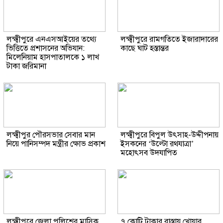
লক্ষ্মীপুরে এনএসআইয়ের তথ্যে
লক্ষ্মীপুরে রামগতিতে ইজারাদারের
ভিত্তিতে প্রশাসনের অভিযান:
কাছে ঘাট হস্তান্তর
মিলেনিয়াম হাসপাতালকে ১ লাখ
টাকা জরিমানা
লক্ষ্মীপুর পৌরসভার সেবার মান
লক্ষ্মীপুরে বিপুল উৎসাহ-উদ্দীপনায়
নিয়ে পানিসম্পদ মন্ত্রীর ক্ষোভ প্রকাশ
ইসকনের ‘উল্টো রথযাত্রা’
মহোৎসব উদযাপিত
লক্ষ্মীপুরে জেলা পুলিশের মাসিক
৭ কোটি টাকার রাস্তায় খোয়ার