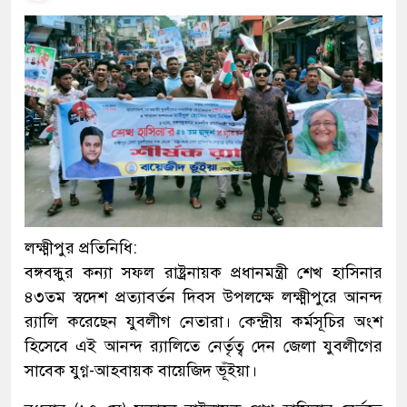
লক্ষ্মীপুর প্রতিনিধি:
বঙ্গবন্ধুর কন্যা সফল রাষ্ট্রনায়ক প্রধানমন্ত্রী শেখ হাসিনার
৪৩তম স্বদেশ প্রত্যাবর্তন দিবস উপলক্ষে লক্ষ্মীপুরে আনন্দ
র‌্যালি করেছেন যুবলীগ নেতারা। কেন্দ্রীয় কর্মসূচির অংশ
হিসেবে এই আনন্দ র‌্যালিতে নের্তৃত্ব দেন জেলা যুবলীগের
সাবেক যুগ্ন-আহবায়ক বায়েজিদ ভূঁইয়া।