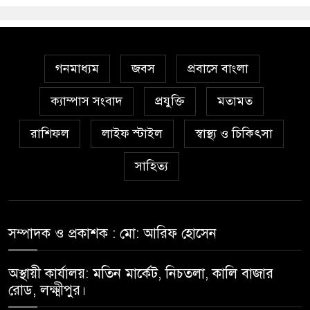
গনমাধ্যম
জবস
প্রবাসে বাংলা
ক্যাম্পাস সংবাদ
প্রযুক্তি
মতামত
রাশিফল
লাইফ স্টাইল
স্বাস্থ্য ও চিকিৎসা
সাহিত্য
সম্পাদক ও প্রকাশক : মো: আরিফ হোসেন
অস্থায়ী কার্যালয়: মতিন মার্কেট, নিচতলা, কালি বাজার
রোড, লক্ষ্মীপুর।