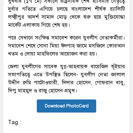
বুধবার (১৭ মে) সকালে রাষ্ট্রনায়ক শেখ হাসিনার নের্তৃত্বে
দুর্বার গতিতে এগিয়ে চলছে বাংলাদেশ শীর্ষক র‌্যালিটি
লক্ষ্মীপুর আদর্শ সামাদ মোড় থেকে শুরু হয়ে মুক্তিযোদ্ধা
মার্কেট এলাকায় গিয়ে শেষ হয়।
পরে সেখানে সংক্ষিপ্ত সমাবেশ করেন যুবলীগ নেতাকর্মীরা।
সমাবেশ শেষে সোনা মিয়া ঈদগাহ জামে মসজিদে কোরআন
খতম ও দোয়া মাহফিলের আয়োজন করা হয়।
জেলা যুবলীগের সাবেক যুগ্ন-আহবায়ক বায়েজিদ ভূঁইয়ার
সভাপতিত্বে এতে উপস্থিত ছিলেন- যুবলীগ নেতা জালাল
উদ্দীন রুমি পাটোওয়ারী, দিদার হোসেন, গোফরান বাবু,
দিপু মাহমুদ ও রাজু হোসেন প্রমুখ।
Download PhotoCard
Tag :