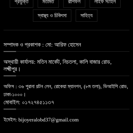
প্রযুক্তি
মতামত
রাশিফল
লাইফ স্টাইল
স্বাস্থ্য ও চিকিৎসা
সাহিত্য
সম্পাদক ও প্রকাশক : মো: আরিফ হোসেন
অস্থায়ী কার্যালয়: মতিন মার্কেট, নিচতলা, কালি বাজার রোড,
লক্ষ্মীপুর।
অফিস : ৩৬ পুরানা পল্টন লেন, রোকেয়া ম্যানশন, (৮ম তলা), ভিআইপি রোড,
ঢাকা-১০০০।
মোবাইল: ০১৭২৭৪৫১১৩৭
ইমেইল: bijoyeralobd37@gmail.com