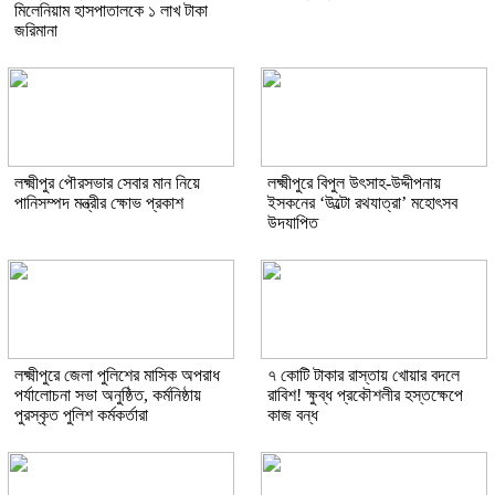
মিলেনিয়াম হাসপাতালকে ১ লাখ টাকা
জরিমানা
লক্ষ্মীপুর পৌরসভার সেবার মান নিয়ে
লক্ষ্মীপুরে বিপুল উৎসাহ-উদ্দীপনায়
পানিসম্পদ মন্ত্রীর ক্ষোভ প্রকাশ
ইসকনের ‘উল্টো রথযাত্রা’ মহোৎসব
উদযাপিত
লক্ষ্মীপুরে জেলা পুলিশের মাসিক অপরাধ
৭ কোটি টাকার রাস্তায় খোয়ার বদলে
পর্যালোচনা সভা অনুষ্ঠিত, কর্মনিষ্ঠায়
রাবিশ! ক্ষুব্ধ প্রকৌশলীর হস্তক্ষেপে
পুরস্কৃত পুলিশ কর্মকর্তারা
কাজ বন্ধ