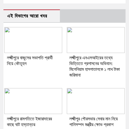
এই বিভাগের আরো খবর
লক্ষ্মীপুরে বাজুসের সভাপতি প্রার্থী
লক্ষ্মীপুরে এনএসআইয়ের তথ্যে
নিয়ে কৌতূহল
ভিত্তিতে প্রশাসনের অভিযান:
মিলেনিয়াম হাসপাতালকে ১ লাখ টাকা
জরিমানা
লক্ষ্মীপুরে রামগতিতে ইজারাদারের
লক্ষ্মীপুর পৌরসভার সেবার মান নিয়ে
কাছে ঘাট হস্তান্তর
পানিসম্পদ মন্ত্রীর ক্ষোভ প্রকাশ