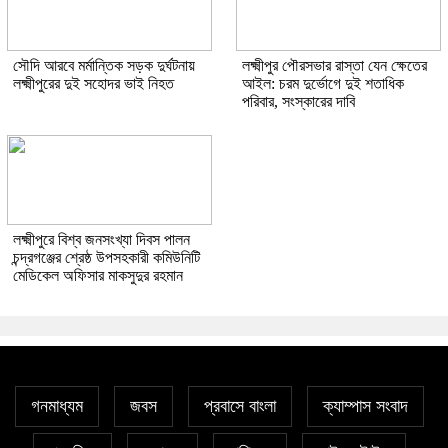
সৌদি আরবে মর্মান্তিক সড়ক দুর্ঘটনায়
লক্ষ্মীপুর পৌরসভার রাস্তা যেন ক্ষেতের
লক্ষ্মীপুরের দুই সহোদর ভাই নিহত
আইল: চরম দুর্ভোগে দুই শতাধিক
পরিবার, সংস্কারের দাবি
লক্ষ্মীপুরে বিশ্ব জনসংখ্যা দিবস পালন
চন্দ্রগঞ্জের শ্রেষ্ঠ উপসহকারী কমিউনিটি
মেডিকেল অফিসার মাকসুদুর রহমান
গনমাধ্যম
জবস
প্রবাসে বাংলা
ক্যাম্পাস সংবাদ