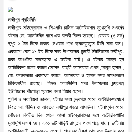
লক্ষ্মীপুর প্রতিনিধি
লক্ষ্মীপুরে মাইক্রোবাস ও সিএনজি চালিত অটোরিকশার মুখোমুখি সংঘর্ষের
ঘটনায় মো. আলাউদ্দিন নামে এক যাত্রী নিহত হয়েছে। রোববার (৫ মার্চ)
দুপুর ২ টার দিকে ঢাকায় নেওয়ার পথে অ্যাম্বুলেন্সে তিনি মারা যান।
এরআগে বেলা ১১ টার দিকে সদর উপজেলার মান্দারী ইউনিয়নের লক্ষ্মীপুর-
ঢাকা আঞ্চলিক মহাসড়কে এ দুর্ঘটনা ঘটে। এ ঘটনায় আহত হন
অটোরিকশা চালক কামাল হোসেন, যাত্রী আনোয়ারা বেগম ,আবুল হাসান ,
মো. বদরুদ্দোজা এরমধ্যে কামাল, আনোয়ারা ও হাসান সদর হাসপাতালে
চিকিৎসাধীন রয়েছে। নিহত আলাউদ্দিন সদর উপজেলার চন্দ্রগঞ্জ
ইউনিয়নের পাঁচপাড়া গ্রামের কালা মিয়ার ছেলে।
পুলিশ ও স্থানীয়রা জানান, ঘটনার সময় চন্দ্রগঞ্জ থেকে অটোরিকশাযোগে
নিহত আলাউদ্দিন ও আহতরা লক্ষ্মীপুর শহরে আসছিল। ঘটনাস্থল থেকে
পৌঁছলে বিপরীত দিক থেকে আসা মাইক্রোবাসের সঙ্গে অটোরিকশাটির
মুখোমুখি সংঘর্ষ হয়। এতে দুটি গাড়িই রাস্তার পাশে পড়ে যায়। দুর্ঘটনায়
অটোরিকশাটি দুমড়েমুচড়ে গেছে। পরে স্থানীয়রা তাদেরকে উদ্ধার করে