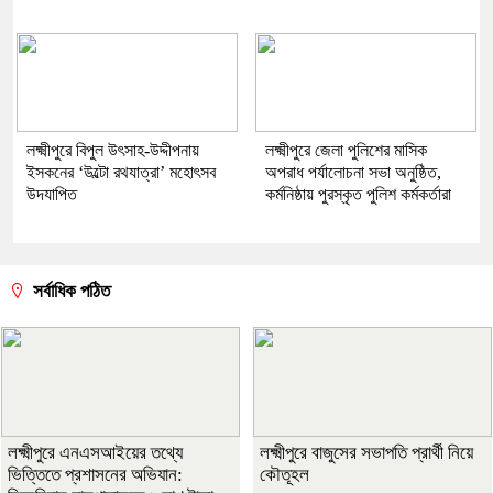
লক্ষ্মীপুরে বিপুল উৎসাহ-উদ্দীপনায়
লক্ষ্মীপুরে জেলা পুলিশের মাসিক
ইসকনের ‘উল্টো রথযাত্রা’ মহোৎসব
অপরাধ পর্যালোচনা সভা অনুষ্ঠিত,
উদযাপিত
কর্মনিষ্ঠায় পুরস্কৃত পুলিশ কর্মকর্তারা
সর্বাধিক পঠিত
লক্ষ্মীপুরে এনএসআইয়ের তথ্যে
লক্ষ্মীপুরে বাজুসের সভাপতি প্রার্থী নিয়ে
ভিত্তিতে প্রশাসনের অভিযান:
কৌতূহল