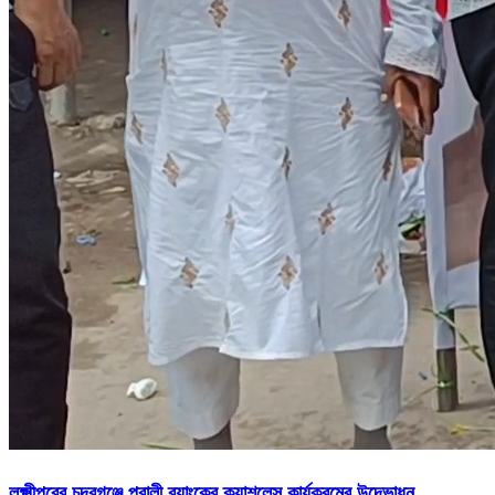
লক্ষ্মীপুরের চন্দ্রগঞ্জে পূবালী ব্যাংকের ক্যাশলেস কার্যক্রমের উদ্ভোধন