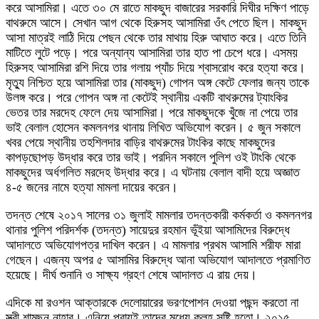
করে আসামিরা। এতে ৩০ মে রাতে মাকছুদ বাজারের সরকারি দিঘীর দক্ষিণ পাড়ে
বাথরুমে আসে। সেখান আগ থেকে হিরুসহ আসামিরা ওঁৎ পেতে ছিল। মাকছুদ
আসা মাত্রই লাঠি দিয়ে পেছন থেকে তার মাথায় হিরু আঘাত করে। এতে তিনি
মাটিতে লুটে পড়ে। পরে অন্যান্য আসামিরা তার হাত পা চেপে ধরে। এসময়
হিরুসহ আসামিরা রশি দিয়ে তার গলায় প্যাঁচ দিয়ে শ্বাসরোধ করে হত্যা করে।
মৃত্যু নিশ্চিত হয়ে আসামিরা তার (মাকছুদ) গোপন অঙ্গ কেটে ফেলার জন্য তাকে
উলঙ্গ করে। পরে গোপন অঙ্গ না কেটেই স্থানীয় একটি বাথরুমের ট্যাংকির
ভেতর তার মরদেহ ফেলে দেয় আসামিরা। পরে মাকছুদকে খুঁজে না পেয়ে তার
ভাই বেলাল হোসেন কমলনগর থানায় লিখিত অভিযোগ করেন। ৫ জুন সকালে
খবর পেয়ে স্থানীয় তহশিলদার বাড়ির বাথরুমের টাংকির কাছে মাকছুদের
কাপড়ছোপড় উদ্ধার করে তার ভাই। পরদিন সকালে পুলিশ ওই টাংকি থেকে
মাকছুদের অর্ধগলিত মরদেহ উদ্ধার করে। এ ঘটনায় বেলাল বাদী হয়ে অজ্ঞাত
৪-৫ জনের নামে হত্যা মামলা দায়ের করেন।
তদন্ত শেষে ২০১৭ সালের ৩১ জুলাই মামলার তদন্তকারী কর্মকর্তা ও কমলনগর
থানার পুলিশ পরিদর্শক (তদন্ত) সায়েদুর রহমান ভূঁইয়া আসামিদের বিরুদ্ধে
আদালতে অভিযোগপত্র দাখিল করেন। এ মামলার প্রথম আসামি শরীফ মারা
গেছেন। এজন্য অপর ৫ আসামির বিরুদ্ধে আনা অভিযোগ আদালতে প্রমাণিত
হয়েছে। দীর্ঘ শুনানি ও সাক্ষ্য গ্রহণ শেষে আদালত এ রায় দেয়।
এদিকে মা রওশন আক্তারকে দেলোয়ারের ভরণপোশন দেওয়া পছন্দ করতো না
স্ত্রী শামছুন নাহার। এনিয়ে প্রায়ই তাদের মধ্যে কলহ সৃষ্টি হতো। ২০১৫