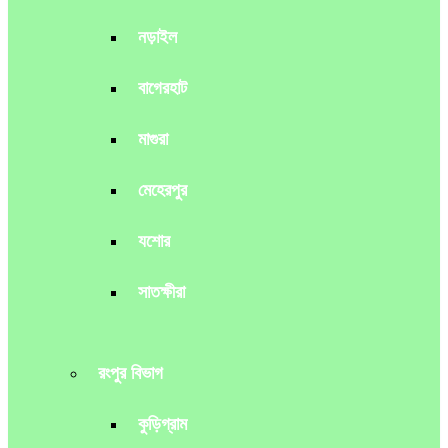
নড়াইল
বাগেরহাট
মাগুরা
মেহেরপুর
যশোর
সাতক্ষীরা
রংপুর বিভাগ
কুড়িগ্রাম