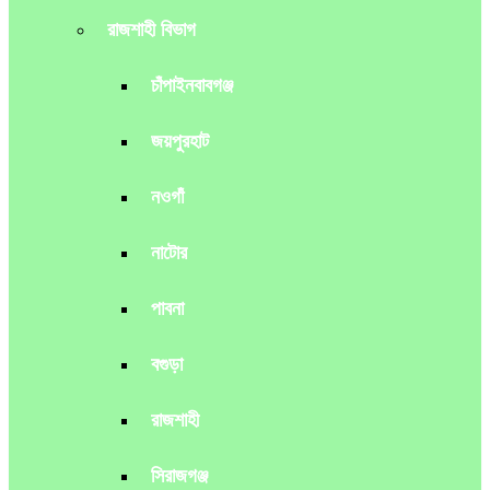
রাজশাহী বিভাগ
চাঁপাইনবাবগঞ্জ
জয়পুরহাট
নওগাঁ
নাটোর
পাবনা
বগুড়া
রাজশাহী
সিরাজগঞ্জ