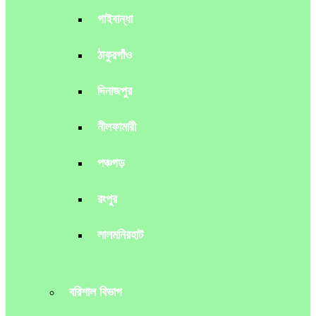
গাইবান্ধা
ঠাকুরগাঁও
দিনাজপুর
নীলফামারী
পঞ্চগড়
রংপুর
লালমনিরহাট
বরিশাল বিভাগ