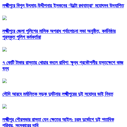
লক্ষ্মীপুরে বিপুল উৎসাহ-উদ্দীপনায় ইসকনের ‘উল্টো রথযাত্রা’ মহোৎসব উদযাপিত
লক্ষ্মীপুরে জেলা পুলিশের মাসিক অপরাধ পর্যালোচনা সভা অনুষ্ঠিত, কর্মনিষ্ঠায়
পুরস্কৃত পুলিশ কর্মকর্তারা
৭ কোটি টাকার রাস্তায় খোয়ার বদলে রাবিশ! ক্ষুব্ধ প্রকৌশলীর হস্তক্ষেপে কাজ
বন্ধ
সৌদি আরবে মর্মান্তিক সড়ক দুর্ঘটনায় লক্ষ্মীপুরের দুই সহোদর ভাই নিহত
লক্ষ্মীপুর পৌরসভার রাস্তা যেন ক্ষেতের আইল: চরম দুর্ভোগে দুই শতাধিক
পরিবার, সংস্কারের দাবি