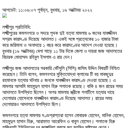
আপডেট: ১১:০৬:০৭ পূর্বাহ্ন, বুধবার, ১৯ অক্টোবর ২০২২
লক্ষ্মীপুর প্রতিনিধি:
লক্ষ্মীপুরের কমলনগরে ও সদরে পৃথক দুই হত্যা মামলায় ৬ জনের যাবজ্জীবন
সশ্রম কারাদণ্ড দিয়েছে আদালত। একই সঙ্গে প্রত্যেকের ১০ হাজার টাকা
করে জরিমানা ও অনাদায়ে ১ বছর করে কারাদণ্ডের আদেশ দেওয়া হয়েছে।
বুধবার (১৯ অক্টোবর) বেলা সাড়ে ১১ টার দিকে জেলা ও দায়রা জজ আদালতের
বিচারক মোহাম্মদ রহিবুল ইসলাম এ রায় দেন।
লক্ষ্মীপুর জজ আদালতের সরকারি কৌঁসুলি (পিপি) জসিম উদ্দিন বিষয়টি নিশ্চিত
করেছেন। তিনি বলেন, কমলনগরে মুক্তিযোদ্ধা ক্লাবের টি বয় মাকছুদুর
রহমানকে হত্যার ঘটনায় ৫ জনকে যাবজ্জীবন কারাদণ্ড দেওয়া হয়েছে। এ
মামলার আসামি মাহমুদুল হাসান হিরু পলাতক রয়েছে। বাকি ৪ জন রায়ের সময়
আদালতে উপস্থিত ছিলেন। অপর মামলায় স্ত্রীকে গলাটিপে হত্যার দায়ে
দেলোয়ার হোসেনকে যাবজ্জীবন কারাদণ্ড দিয়েছে আদালত। রায়ের সময়
দেলোয়ারও আদালতে উপস্থিত ছিল।
কমলনগরে হত্যা মামলায় দণ্ডপ্রাপ্তরা হলেন মোবারক হোসেন, মানিক হোসেন,
মাহমুদুল হাসান হিরু, আরাফাত আরেফিন ও বাবুল হোসেন। পলাতক হিরু
হাজিরহাট ইউনিয়নের চর জাঙ্গালিয়া গ্রামে মৃত মহসিন মাষ্টারের ছেলে।