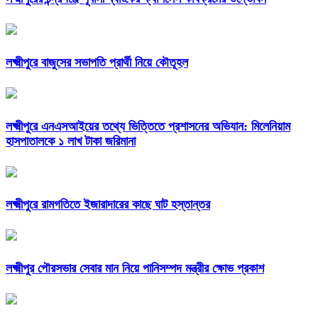
লক্ষ্মীপুরে বাজুসের সভাপতি প্রার্থী নিয়ে কৌতূহল
লক্ষ্মীপুরে এনএসআইয়ের তথ্যে ভিত্তিতে প্রশাসনের অভিযান: মিলেনিয়াম
হাসপাতালকে ১ লাখ টাকা জরিমানা
লক্ষ্মীপুরে রামগতিতে ইজারাদারের কাছে ঘাট হস্তান্তর
লক্ষ্মীপুর পৌরসভার সেবার মান নিয়ে পানিসম্পদ মন্ত্রীর ক্ষোভ প্রকাশ