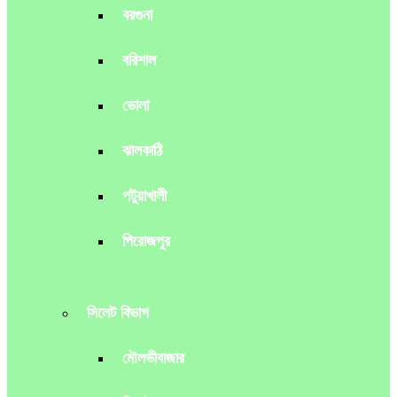
বরগুনা
বরিশাল
ভোলা
ঝালকাঠি
পটুয়াখালী
পিরোজপুর
সিলেট বিভাগ
মৌলভীবাজার