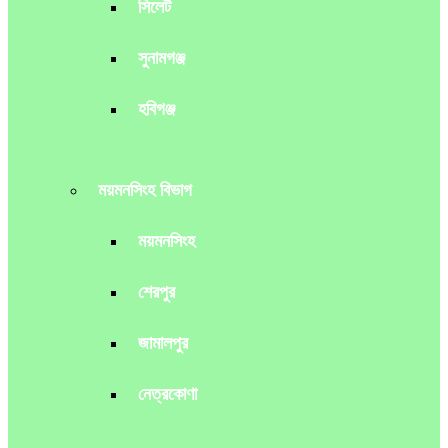
সিলেট
সুনামগঞ্জ
হবিগঞ্জ
ময়মনসিংহ বিভাগ
ময়মনসিংহ
শেরপুর
জামালপুর
নেত্রকোণা