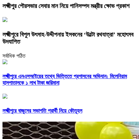
লক্ষ্মীপুর পৌরসভার সেবার মান নিয়ে পানিসম্পদ মন্ত্রীর ক্ষোভ প্রকাশ
লক্ষ্মীপুরে বিপুল উৎসাহ-উদ্দীপনায় ইসকনের ‘উল্টো রথযাত্রা’ মহোৎসব
উদযাপিত
সর্বাধিক পঠিত
লক্ষ্মীপুরে এনএসআইয়ের তথ্যে ভিত্তিতে প্রশাসনের অভিযান: মিলেনিয়াম
হাসপাতালকে ১ লাখ টাকা জরিমানা
লক্ষ্মীপুরে বাজুসের সভাপতি প্রার্থী নিয়ে কৌতূহল