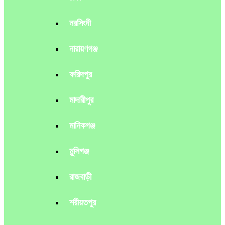
নরসিংদী
নারায়ণগঞ্জ
ফরিদপুর
মাদারীপুর
মানিকগঞ্জ
মুন্সিগঞ্জ
রাজবাড়ী
শরীয়তপুর