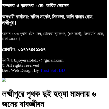
সম্পাদক ও প্রকাশক : মো: আরিফ হোসেন
অস্থায়ী কার্যালয়: মতিন মার্কেট, নিচতলা, কালি বাজার রোড,
লক্ষ্মীপুর।
অফিস : ৩৬ পুরানা পল্টন লেন, রোকেয়া ম্যানশন, (৮ম তলা), ভিআইপি রোড,
ঢাকা-১০০০।
মোবাইল: ০১৭২৭৪৫১১৩৭
ইমেইল: bijoyeralobd37@gmail.com
© All rights reserved
Best Web Design By
Trust Soft BD
লক্ষ্মীপুরে পৃথক দুই হত্যা মামলায় ৬
জনের যাবজ্জীবন