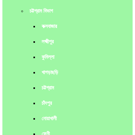
চট্টগ্রাম বিভাগ
কক্সবাজার
লক্ষ্মীপুর
কুমিল্লা
খাগড়াছড়ি
চট্টগ্রাম
চাঁদপুর
নোয়াখালী
ফেনী