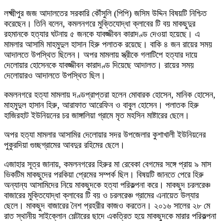
লক্ষ্মীপুর জজ আদালতের সরকারি কৌঁসুলি (পিপি) জসিম উদ্দিন বিষয়টি নিশ্চিত
করেছেন। তিনি বলেন, কমলনগরে মুক্তিযোদ্ধা ক্লাবের টি বয় মাকছুদুর
রহমানকে হত্যার ঘটনায় ৫ জনকে যাবজ্জীবন কারাদণ্ড দেওয়া হয়েছে। এ
মামলার আসামি মাহমুদুল হাসান হিরু পলাতক রয়েছে। বাকি ৪ জন রায়ের সময়
আদালতে উপস্থিত ছিলেন। অপর মামলায় স্ত্রীকে গলাটিপে হত্যার দায়ে
দেলোয়ার হোসেনকে যাবজ্জীবন কারাদণ্ড দিয়েছে আদালত। রায়ের সময়
দেলোয়ারও আদালতে উপস্থিত ছিল।
কমলনগরে হত্যা মামলায় দণ্ডপ্রাপ্তরা হলেন মোবারক হোসেন, মানিক হোসেন,
মাহমুদুল হাসান হিরু, আরাফাত আরেফিন ও বাবুল হোসেন। পলাতক হিরু
হাজিরহাট ইউনিয়নের চর জাঙ্গালিয়া গ্রামে মৃত মহসিন মাষ্টারের ছেলে।
অপর হত্যা মামলার আসামির দেলোয়ার সদর উপজেলার কুশাখালী ইউনিয়নের
পুকুরদিয়া গুচ্ছগ্রামের আবদুর রহিমের ছেলে।
এজাহার সূত্র জানায়, কমলনগরের হিরুর মা রেবেকা বেগমের সঙ্গে প্রায় ৯ মাস
ভিকটিম মাকছুদের পরকিয়া প্রেমের সম্পর্ক ছিল। বিষয়টি জানতে পেরে হিরু
অন্যান্য আসামিদের নিয়ে মাকছুদকে হত্যা পরিকল্পনা করে। মাকছুদ চরলরেঞ্চ
বাজারের মুক্তিযোদ্ধা ক্লাবের টি বয় ও চরলরেঞ্চ গ্রামের এনায়েত উল্যার
ছেলে। মাকছুদ বাজারের নৈশ প্রহরীর কাজও করতেন। ২০১৬ সালের ২৮ মে
রাত স্থানীয় সাইক্লোন শেল্টারের ছাদে একত্রিত হয়ে মাকছুদকে মারার পরিকল্পনা