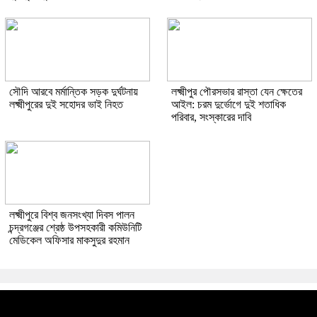
সৌদি আরবে মর্মান্তিক সড়ক দুর্ঘটনায়
লক্ষ্মীপুর পৌরসভার রাস্তা যেন ক্ষেতের
লক্ষ্মীপুরের দুই সহোদর ভাই নিহত
আইল: চরম দুর্ভোগে দুই শতাধিক
পরিবার, সংস্কারের দাবি
লক্ষ্মীপুরে বিশ্ব জনসংখ্যা দিবস পালন
চন্দ্রগঞ্জের শ্রেষ্ঠ উপসহকারী কমিউনিটি
মেডিকেল অফিসার মাকসুদুর রহমান