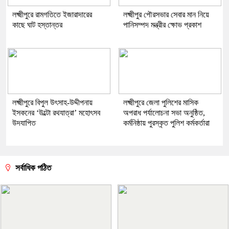
লক্ষ্মীপুরে রামগতিতে ইজারাদারের
লক্ষ্মীপুর পৌরসভার সেবার মান নিয়ে
কাছে ঘাট হস্তান্তর
পানিসম্পদ মন্ত্রীর ক্ষোভ প্রকাশ
লক্ষ্মীপুরে বিপুল উৎসাহ-উদ্দীপনায়
লক্ষ্মীপুরে জেলা পুলিশের মাসিক
ইসকনের ‘উল্টো রথযাত্রা’ মহোৎসব
অপরাধ পর্যালোচনা সভা অনুষ্ঠিত,
উদযাপিত
কর্মনিষ্ঠায় পুরস্কৃত পুলিশ কর্মকর্তারা
সর্বাধিক পঠিত