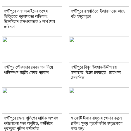
লক্ষ্মীপুরে এনএসআইয়ের তথ্যে
লক্ষ্মীপুরে রামগতিতে ইজারাদারের কাছে
ভিত্তিতে প্রশাসনের অভিযান:
ঘাট হস্তান্তর
মিলেনিয়াম হাসপাতালকে ১ লাখ টাকা
জরিমানা
লক্ষ্মীপুর পৌরসভার সেবার মান নিয়ে
লক্ষ্মীপুরে বিপুল উৎসাহ-উদ্দীপনায়
পানিসম্পদ মন্ত্রীর ক্ষোভ প্রকাশ
ইসকনের ‘উল্টো রথযাত্রা’ মহোৎসব
উদযাপিত
লক্ষ্মীপুরে জেলা পুলিশের মাসিক অপরাধ
৭ কোটি টাকার রাস্তায় খোয়ার বদলে
পর্যালোচনা সভা অনুষ্ঠিত, কর্মনিষ্ঠায়
রাবিশ! ক্ষুব্ধ প্রকৌশলীর হস্তক্ষেপে
পুরস্কৃত পুলিশ কর্মকর্তারা
কাজ বন্ধ