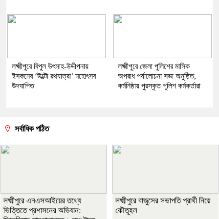
লক্ষ্মীপুরে বিপুল উৎসাহ-উদ্দীপনায়
লক্ষ্মীপুরে জেলা পুলিশের মাসিক
ইসকনের ‘উল্টো রথযাত্রা’ মহোৎসব
অপরাধ পর্যালোচনা সভা অনুষ্ঠিত,
উদযাপিত
কর্মনিষ্ঠায় পুরস্কৃত পুলিশ কর্মকর্তারা
সর্বাধিক পঠিত
লক্ষ্মীপুরে এনএসআইয়ের তথ্যে
লক্ষ্মীপুরে বাজুসের সভাপতি প্রার্থী নিয়ে
ভিত্তিতে প্রশাসনের অভিযান:
কৌতূহল