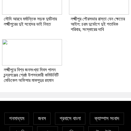
সৌদি আরবে মর্মান্তিক সড়ক দুর্ঘটনায়
লক্ষ্মীপুর পৌরসভার রাস্তা যেন ক্ষেতের
লক্ষ্মীপুরের দুই সহোদর ভাই নিহত
আইল: চরম দুর্ভোগে দুই শতাধিক
পরিবার, সংস্কারের দাবি
লক্ষ্মীপুরে বিশ্ব জনসংখ্যা দিবস পালন
চন্দ্রগঞ্জের শ্রেষ্ঠ উপসহকারী কমিউনিটি
মেডিকেল অফিসার মাকসুদুর রহমান
গনমাধ্যম
জবস
প্রবাসে বাংলা
ক্যাম্পাস সংবাদ