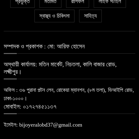
প্রযুক্তি
মতামত
রাশিফল
লাইফ স্টাইল
স্বাস্থ্য ও চিকিৎসা
সাহিত্য
সম্পাদক ও প্রকাশক : মো: আরিফ হোসেন
অস্থায়ী কার্যালয়: মতিন মার্কেট, নিচতলা, কালি বাজার রোড,
লক্ষ্মীপুর।
অফিস : ৩৬ পুরানা পল্টন লেন, রোকেয়া ম্যানশন, (৮ম তলা), ভিআইপি রোড,
ঢাকা-১০০০।
মোবাইল: ০১৭২৭৪৫১১৩৭
ইমেইল: bijoyeralobd37@gmail.com