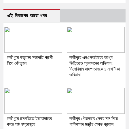
এই বিভাগের আরো খবর
লক্ষ্মীপুরে বাজুসের সভাপতি প্রার্থী
লক্ষ্মীপুরে এনএসআইয়ের তথ্যে
নিয়ে কৌতূহল
ভিত্তিতে প্রশাসনের অভিযান:
মিলেনিয়াম হাসপাতালকে ১ লাখ টাকা
জরিমানা
লক্ষ্মীপুরে রামগতিতে ইজারাদারের
লক্ষ্মীপুর পৌরসভার সেবার মান নিয়ে
কাছে ঘাট হস্তান্তর
পানিসম্পদ মন্ত্রীর ক্ষোভ প্রকাশ