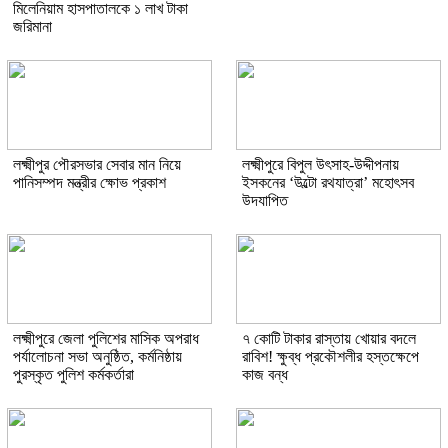
মিলেনিয়াম হাসপাতালকে ১ লাখ টাকা
জরিমানা
লক্ষ্মীপুর পৌরসভার সেবার মান নিয়ে
লক্ষ্মীপুরে বিপুল উৎসাহ-উদ্দীপনায়
পানিসম্পদ মন্ত্রীর ক্ষোভ প্রকাশ
ইসকনের ‘উল্টো রথযাত্রা’ মহোৎসব
উদযাপিত
লক্ষ্মীপুরে জেলা পুলিশের মাসিক অপরাধ
৭ কোটি টাকার রাস্তায় খোয়ার বদলে
পর্যালোচনা সভা অনুষ্ঠিত, কর্মনিষ্ঠায়
রাবিশ! ক্ষুব্ধ প্রকৌশলীর হস্তক্ষেপে
পুরস্কৃত পুলিশ কর্মকর্তারা
কাজ বন্ধ