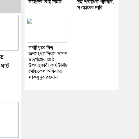
সহোদর ভাই নিহত
দুই শতাধিক পরিবার,
সংস্কারের দাবি
লক্ষ্মীপুরে বিশ্ব
জনসংখ্যা দিবস পালন
তে
চন্দ্রগঞ্জের শ্রেষ্ঠ
 ঘাট
উপসহকারী কমিউনিটি
মেডিকেল অফিসার
মাকসুদুর রহমান