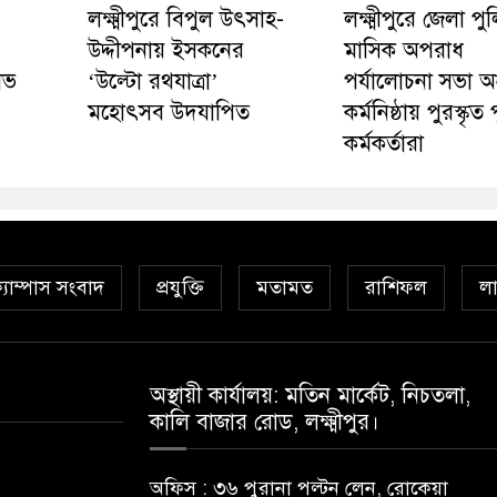
লক্ষ্মীপুরে বিপুল উৎসাহ-
লক্ষ্মীপুরে জেলা প
উদ্দীপনায় ইসকনের
মাসিক অপরাধ
ষোভ
‘উল্টো রথযাত্রা’
পর্যালোচনা সভা অনু
মহোৎসব উদযাপিত
কর্মনিষ্ঠায় পুরস্কৃত
কর্মকর্তারা
্যাম্পাস সংবাদ
প্রযুক্তি
মতামত
রাশিফল
লা
অস্থায়ী কার্যালয়: মতিন মার্কেট, নিচতলা,
কালি বাজার রোড, লক্ষ্মীপুর।
অফিস : ৩৬ পুরানা পল্টন লেন, রোকেয়া