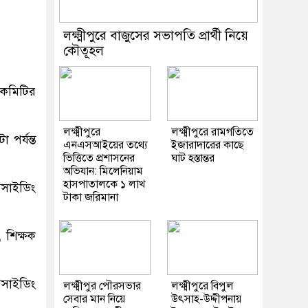
লক্ষ্মীপুরে বাজুসের সভাপতি প্রার্থী নিয়ে
কৌতূহল
 কমিটির
লক্ষ্মীপুরে
লক্ষ্মীপুরে রামগতিতে
পর্যন্ত
এনএসআইয়ের তথ্যে
ইজারাদারের কাছে
ভিত্তিতে প্রশাসনের
ঘাট হস্তান্তর
অভিযান: মিলেনিয়াম
হাসপাতালকে ১ লাখ
িসাইডিং
টাকা জরিমানা
 শিক্ষক
িসাইডিং
লক্ষ্মীপুর পৌরসভার
লক্ষ্মীপুরে বিপুল
সেবার মান নিয়ে
উৎসাহ-উদ্দীপনায়