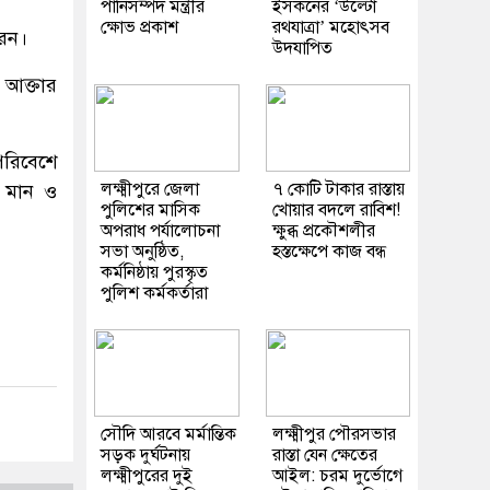
পানিসম্পদ মন্ত্রীর
ইসকনের ‘উল্টো
ক্ষোভ প্রকাশ
রথযাত্রা’ মহোৎসব
রেন।
উদযাপিত
 আক্তার
পরিবেশে
লক্ষ্মীপুরে জেলা
৭ কোটি টাকার রাস্তায়
গত মান ও
পুলিশের মাসিক
খোয়ার বদলে রাবিশ!
অপরাধ পর্যালোচনা
ক্ষুব্ধ প্রকৌশলীর
সভা অনুষ্ঠিত,
হস্তক্ষেপে কাজ বন্ধ
কর্মনিষ্ঠায় পুরস্কৃত
পুলিশ কর্মকর্তারা
সৌদি আরবে মর্মান্তিক
লক্ষ্মীপুর পৌরসভার
সড়ক দুর্ঘটনায়
রাস্তা যেন ক্ষেতের
লক্ষ্মীপুরের দুই
আইল: চরম দুর্ভোগে