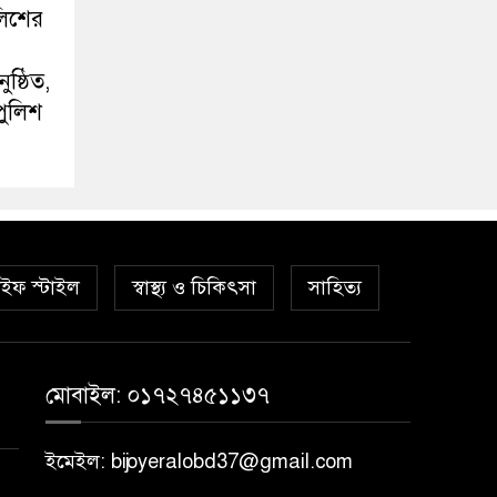
ুলিশের
ষ্ঠিত,
 পুলিশ
ইফ স্টাইল
স্বাস্থ্য ও চিকিৎসা
সাহিত্য
মোবাইল: ০১৭২৭৪৫১১৩৭
ইমেইল: bijoyeralobd37@gmail.com