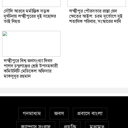
সৌদি আরবে মর্মান্তিক সড়ক
লক্ষ্মীপুর পৌরসভার রাস্তা যেন
দুর্ঘটনায় লক্ষ্মীপুরের দুই সহোদর
ক্ষেতের আইল: চরম দুর্ভোগে দুই
ভাই নিহত
শতাধিক পরিবার, সংস্কারের দাবি
লক্ষ্মীপুরে বিশ্ব জনসংখ্যা দিবস
পালন চন্দ্রগঞ্জের শ্রেষ্ঠ উপসহকারী
কমিউনিটি মেডিকেল অফিসার
মাকসুদুর রহমান
গনমাধ্যম
জবস
প্রবাসে বাংলা
ক্যাম্পাস সংবাদ
প্রযুক্তি
মতামত