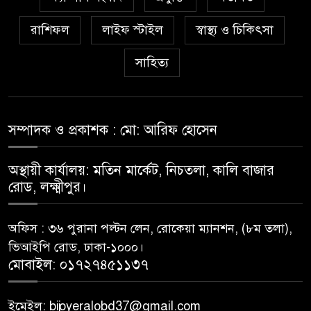
রাশিফল
লাইফ স্টাইল
স্বাস্থ্য ও চিকিৎসা
সাহিত্য
সম্পাদক ও প্রকাশক : মো: আরিফ হোসেন
অস্থায়ী কার্যালয়: মতিন মার্কেট, নিচতলা, কালি বাজার
রোড, লক্ষ্মীপুর।
অফিস : ৩৬ পুরানা পল্টন লেন, রোকেয়া ম্যানশন, (৮ম তলা),
ভিআইপি রোড, ঢাকা-১০০০।
মোবাইল: ০১৭২৭৪৫১১৩৭
ইমেইল: bijoyeralobd37@gmail.com