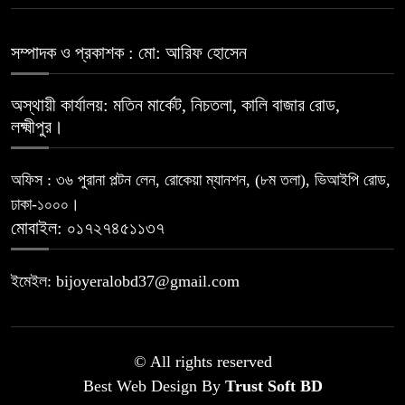
সম্পাদক ও প্রকাশক : মো: আরিফ হোসেন
অস্থায়ী কার্যালয়: মতিন মার্কেট, নিচতলা, কালি বাজার রোড,
লক্ষ্মীপুর।
অফিস : ৩৬ পুরানা পল্টন লেন, রোকেয়া ম্যানশন, (৮ম তলা), ভিআইপি রোড,
ঢাকা-১০০০।
মোবাইল: ০১৭২৭৪৫১১৩৭
ইমেইল: bijoyeralobd37@gmail.com
© All rights reserved
Best Web Design By
Trust Soft BD