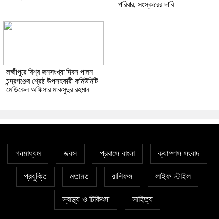
পরিবার, সংস্কারের দাবি
লক্ষ্মীপুরে বিশ্ব জনসংখ্যা দিবস পালন
চন্দ্রগঞ্জের শ্রেষ্ঠ উপসহকারী কমিউনিটি
মেডিকেল অফিসার মাকসুদুর রহমান
গনমাধ্যম
জবস
প্রবাসে বাংলা
ক্যাম্পাস সংবাদ
প্রযুক্তি
মতামত
রাশিফল
লাইফ স্টাইল
স্বাস্থ্য ও চিকিৎসা
সাহিত্য