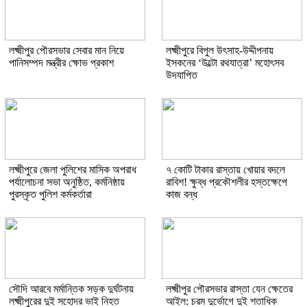
লক্ষ্মীপুর পৌরসভার সেবার মান নিয়ে
লক্ষ্মীপুরে বিপুল উৎসাহ-উদ্দীপনায়
পানিসম্পদ মন্ত্রীর ক্ষোভ প্রকাশ
ইসকনের ‘উল্টো রথযাত্রা’ মহোৎসব
উদযাপিত
লক্ষ্মীপুরে জেলা পুলিশের মাসিক অপরাধ
৭ কোটি টাকার রাস্তায় খোয়ার বদলে
পর্যালোচনা সভা অনুষ্ঠিত, কর্মনিষ্ঠায়
রাবিশ! ক্ষুব্ধ প্রকৌশলীর হস্তক্ষেপে
পুরস্কৃত পুলিশ কর্মকর্তারা
কাজ বন্ধ
সৌদি আরবে মর্মান্তিক সড়ক দুর্ঘটনায়
লক্ষ্মীপুর পৌরসভার রাস্তা যেন ক্ষেতের
লক্ষ্মীপুরের দুই সহোদর ভাই নিহত
আইল: চরম দুর্ভোগে দুই শতাধিক