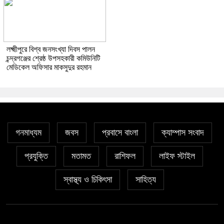
লক্ষ্মীপুরে বিশ্ব জনসংখ্যা দিবস পালন
চন্দ্রগঞ্জের শ্রেষ্ঠ উপসহকারী কমিউনিটি
মেডিকেল অফিসার মাকসুদুর রহমান
গনমাধ্যম
জবস
প্রবাসে বাংলা
ক্যাম্পাস সংবাদ
প্রযুক্তি
মতামত
রাশিফল
লাইফ স্টাইল
স্বাস্থ্য ও চিকিৎসা
সাহিত্য