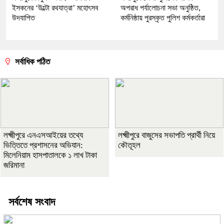
ইসকনের ‘উল্টো রথযাত্রা’ মহোৎসব
অপরাধ পর্যালোচনা সভা অনুষ্ঠিত,
উদযাপিত
কর্মনিষ্ঠায় পুরস্কৃত পুলিশ কর্মকর্তারা
সর্বাধিক পঠিত
লক্ষ্মীপুরে এনএসআইয়ের তথ্যে
লক্ষ্মীপুরে বাজুসের সভাপতি প্রার্থী নিয়ে
ভিত্তিতে প্রশাসনের অভিযান:
কৌতূহল
মিলেনিয়াম হাসপাতালকে ১ লাখ টাকা
জরিমানা
সর্বশেষ সংবাদ