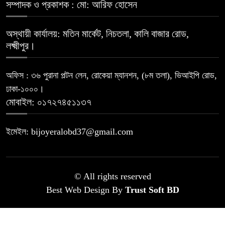
সম্পাদক ও প্রকাশক : মো: আরিফ হোসেন
অস্থায়ী কার্যালয়: মতিন মার্কেট, নিচতলা, কালি বাজার রোড,
লক্ষ্মীপুর।
অফিস : ৩৬ পুরানা পল্টন লেন, রোকেয়া ম্যানশন, (৮ম তলা), ভিআইপি রোড,
ঢাকা-১০০০।
মোবাইল: ০১৭২৭৪৫১১৩৭
ইমেইল: bijoyeralobd37@gmail.com
© All rights reserved
Best Web Design By
Trust Soft BD