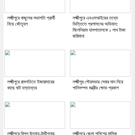
লক্ষ্মীপুরে বাজুসের সভাপতি প্রার্থী
লক্ষ্মীপুরে এনএসআইয়ের তথ্যে
নিয়ে কৌতূহল
ভিত্তিতে প্রশাসনের অভিযান:
মিলেনিয়াম হাসপাতালকে ১ লাখ টাকা
জরিমানা
লক্ষ্মীপুরে রামগতিতে ইজারাদারের
লক্ষ্মীপুর পৌরসভার সেবার মান নিয়ে
কাছে ঘাট হস্তান্তর
পানিসম্পদ মন্ত্রীর ক্ষোভ প্রকাশ
লক্ষ্মীপুরে বিপুল উৎসাহ-উদ্দীপনায়
লক্ষ্মীপুরে জেলা পুলিশের মাসিক