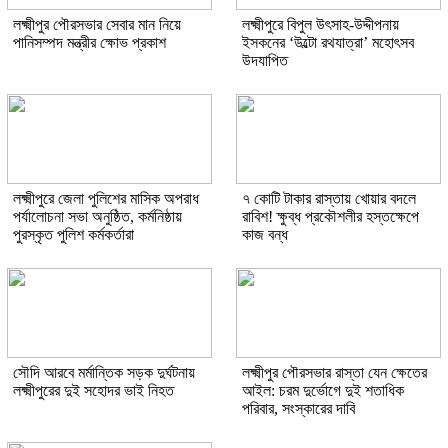
লক্ষ্মীপুর পৌরসভার সেবার মান নিয়ে
লক্ষ্মীপুরে বিপুল উৎসাহ-উদ্দীপনায়
পানিসম্পদ মন্ত্রীর ক্ষোভ প্রকাশ
ইসকনের ‘উল্টো রথযাত্রা’ মহোৎসব
উদযাপিত
লক্ষ্মীপুরে জেলা পুলিশের মাসিক অপরাধ
৭ কোটি টাকার রাস্তায় খোয়ার বদলে
পর্যালোচনা সভা অনুষ্ঠিত, কর্মনিষ্ঠায়
রাবিশ! ক্ষুব্ধ প্রকৌশলীর হস্তক্ষেপে
পুরস্কৃত পুলিশ কর্মকর্তারা
কাজ বন্ধ
সৌদি আরবে মর্মান্তিক সড়ক দুর্ঘটনায়
লক্ষ্মীপুর পৌরসভার রাস্তা যেন ক্ষেতের
লক্ষ্মীপুরের দুই সহোদর ভাই নিহত
আইল: চরম দুর্ভোগে দুই শতাধিক
পরিবার, সংস্কারের দাবি