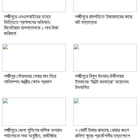
লক্ষ্মীপুরে এনএসআইয়ের তথ্যে
লক্ষ্মীপুরে রামগতিতে ইজারাদারের কাছে
ভিত্তিতে প্রশাসনের অভিযান:
ঘাট হস্তান্তর
মিলেনিয়াম হাসপাতালকে ১ লাখ টাকা
জরিমানা
লক্ষ্মীপুর পৌরসভার সেবার মান নিয়ে
লক্ষ্মীপুরে বিপুল উৎসাহ-উদ্দীপনায়
পানিসম্পদ মন্ত্রীর ক্ষোভ প্রকাশ
ইসকনের ‘উল্টো রথযাত্রা’ মহোৎসব
উদযাপিত
লক্ষ্মীপুরে জেলা পুলিশের মাসিক অপরাধ
৭ কোটি টাকার রাস্তায় খোয়ার বদলে
পর্যালোচনা সভা অনুষ্ঠিত, কর্মনিষ্ঠায়
রাবিশ! ক্ষুব্ধ প্রকৌশলীর হস্তক্ষেপে