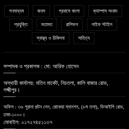
গনমাধ্যম
জবস
প্রবাসে বাংলা
ক্যাম্পাস সংবাদ
প্রযুক্তি
মতামত
রাশিফল
লাইফ স্টাইল
স্বাস্থ্য ও চিকিৎসা
সাহিত্য
সম্পাদক ও প্রকাশক : মো: আরিফ হোসেন
অস্থায়ী কার্যালয়: মতিন মার্কেট, নিচতলা, কালি বাজার রোড,
লক্ষ্মীপুর।
অফিস : ৩৬ পুরানা পল্টন লেন, রোকেয়া ম্যানশন, (৮ম তলা), ভিআইপি রোড,
ঢাকা-১০০০।
মোবাইল: ০১৭২৭৪৫১১৩৭