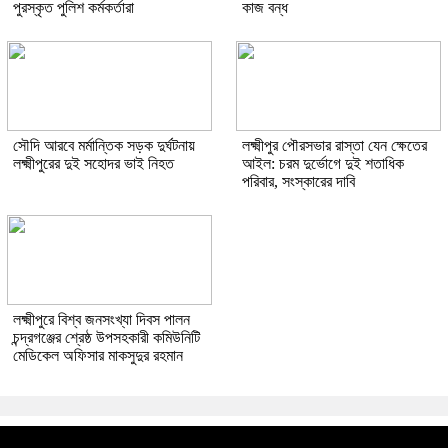
পুরস্কৃত পুলিশ কর্মকর্তারা
কাজ বন্ধ
সৌদি আরবে মর্মান্তিক সড়ক দুর্ঘটনায়
লক্ষ্মীপুর পৌরসভার রাস্তা যেন ক্ষেতের
লক্ষ্মীপুরের দুই সহোদর ভাই নিহত
আইল: চরম দুর্ভোগে দুই শতাধিক
পরিবার, সংস্কারের দাবি
লক্ষ্মীপুরে বিশ্ব জনসংখ্যা দিবস পালন
চন্দ্রগঞ্জের শ্রেষ্ঠ উপসহকারী কমিউনিটি
মেডিকেল অফিসার মাকসুদুর রহমান