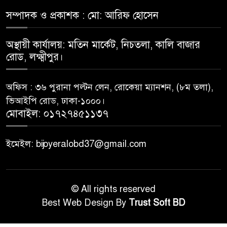
সম্পাদক ও প্রকাশক : মো: আরিফ হোসেন
অস্থায়ী কার্যালয়: মতিন মার্কেট, নিচতলা, কালি বাজার
রোড, লক্ষ্মীপুর।
অফিস : ৩৬ পুরানা পল্টন লেন, রোকেয়া ম্যানশন, (৮ম তলা),
ভিআইপি রোড, ঢাকা-১০০০।
মোবাইল: ০১৭২৭৪৫১১৩৭
ইমেইল: bijoyeralobd37@gmail.com
© All rights reserved
Best Web Design By
Trust Soft BD