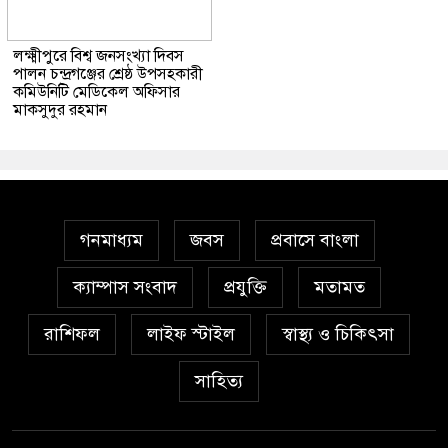
লক্ষ্মীপুরে বিশ্ব জনসংখ্যা দিবস
পালন চন্দ্রগঞ্জের শ্রেষ্ঠ উপসহকারী
কমিউনিটি মেডিকেল অফিসার
মাকসুদুর রহমান
গনমাধ্যম
জবস
প্রবাসে বাংলা
ক্যাম্পাস সংবাদ
প্রযুক্তি
মতামত
রাশিফল
লাইফ স্টাইল
স্বাস্থ্য ও চিকিৎসা
সাহিত্য